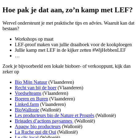
Hoe pak je dat aan, zo’n kamp met LEF?
Wervel ondersteunt je met praktische tips en advies. Waaruit kan dat
bestaan?
Workshops op maat
LEF-proof maken van jullie draaiboek voor de kookploegen
Jullie kamp met LEF in de kijker zetten #WijHebbenLEF
…
Zoek je bijvoorbeeld een lokale bioboer- of verkooppunt, kijk dan
zeker op
Bio Mijn Natuur
(Vlaanderen)
Recht van bij de boer
(Vlaanderen)
Voedselteams
(Vlaanderen)
Boeren en Buren
(Vlaanderen)
Linked.farm
(Vlaanderen)
BioWallonie
(Wallonië)
Les producteurs bio de Nature et Progrès
(Wallonië)
Brigades d’actions paysannes
(Wallonië)
Apaqw bio producteurs
(Wallonië)
La Ruche qui dit Oui
(Wallonië)
Le clic local
(Wallonië)